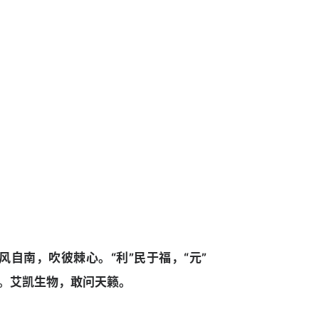
”风自南，吹彼棘心。
“利”民于福，“元”
。
艾凯生物，敢问天籁。