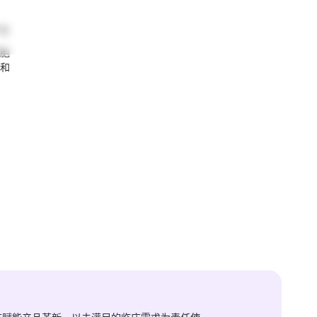
台
胞
和